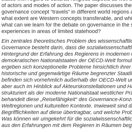
of actors and modes of action. The paper discusses the
governance concept “travels” in different world regions 
what extent are Western concepts transferable, and wh
what can we learn for the debate on governance in the 
experiences in areas of limited statehood?
Ein zentrales theoretisches Problem des wissenschaftl
Governance besteht darin, dass die sozialwissenschaf
Hintergrund der Erfahrung des Regierens in modernen 
demokratischen Nationalstaaten der OECD-Welt formuli
ergeben sich konzeptionelle Probleme hinsichtlich ihre
historische und gegenwärtige Räume begrenzter Staatl
befinden sich vornehmlich außerhalb der OECD-Welt und 
aber auch im Hinblick auf Akteurskonstellationen und
strukturiert als der moderne Nationalstaat westlicher P
behandelt diese „Reisefähigkeit“ des Governance-Konz
Weltregionen und kulturellen Kontexte. Inwieweit sind d
Begrifflichkeiten auf diese übertragbar, und welche Pro
Was können wir umgekehrt für die sozialwissenschaftl
aus den Erfahrungen mit dem Regieren in Räumen begre